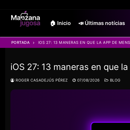
Ir
al
contenido
🏠 Inicio
📣 Últimas notícias
PORTADA
IOS 27: 13 MANERAS EN QUE LA APP DE MEN
iOS 27: 13 maneras en que l
ROGER CASADEJÚS PÉREZ
07/08/2026
BLOG