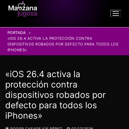
Ir
al
contenido
PORTADA
Buscar:
«IOS 26.4 ACTIVA LA PROTECCIÓN CONTRA
DISPOSITIVOS ROBADOS POR DEFECTO PARA TODOS LOS
IPHONES»
«iOS 26.4 activa la
protección contra
dispositivos robados por
defecto para todos los
iPhones»
ROGER CASADEJÚS PÉREZ
02/17/2026