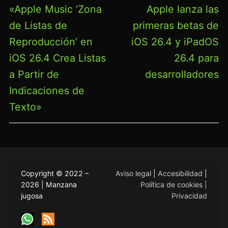
DE
Entrada
Entrada
«Apple Music ‘Zona
Apple lanza las
ENTRADAS
anterior:
siguiente:
de Listas de
primeras betas de
Reproducción’ en
iOS 26.4 y iPadOS
iOS 26.4 Crea Listas
26.4 para
a Partir de
desarrolladores
Indicaciones de
Texto»
Copyright © 2022 –
Aviso legal
|
Accesibilidad
|
2026 | Manzana
Política de cookies |
jugosa
Privacidad